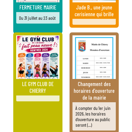
FERMETURE MAIRIE
Jade B., une jeune
cerisienne qui brille
Du 31 juillet au 23 août
LE GYM CLUB DE
Changement des
CHIERRY
horaires d’ouverture
de la mairie
À compter du 1er juin
2026, les horaires
d’ouverture au public
seront (…)