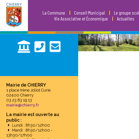
La Commune
|
Conseil Municipal
|
Le groupe scol
Vie Associative et Économique
|
Actualités
Mairie de CHIERRY
1 place Irène Joliot Curie
02400 Chierry
03 23 83 19 13
mairie@chierry.fr
La mairie est ouverte au
public :
Lundi : 8h30/12h00
Mardi : 8h30/12h00 -
13h30/17h00